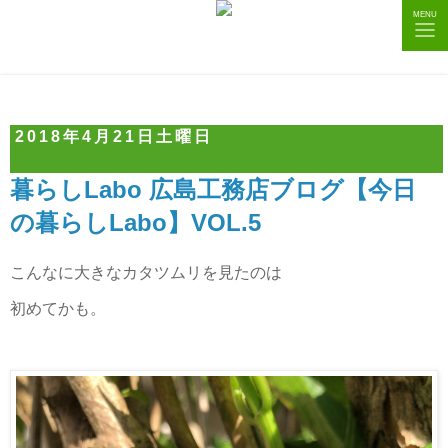
tog
MENU
nav
2018年4月21日土曜日
暮らしLabo 広島工務店ブログ【今日
の暮らしLabo】VOL.5
こんなに大きなカタツムリを見たのは
初めてかも。